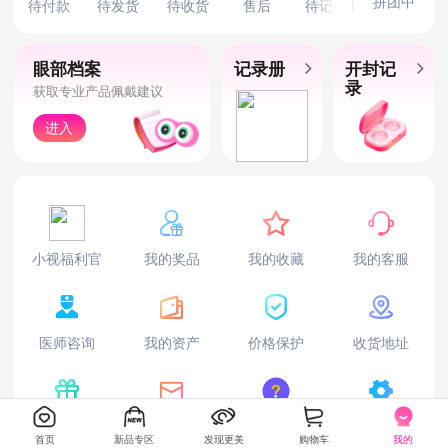
拼团中
待付款
待发货
待收货
售后
待记录
眼部档案
记录册
开封记
录
获取专业产品佩戴建议
进入
小视福利官
我的奖品
我的收藏
我的客服
医师咨询
我的资产
价格保护
收货地址
邀请有奖
问题与建议
帮助中心
设置
首页
新品专区
发现更美
购物车
我的